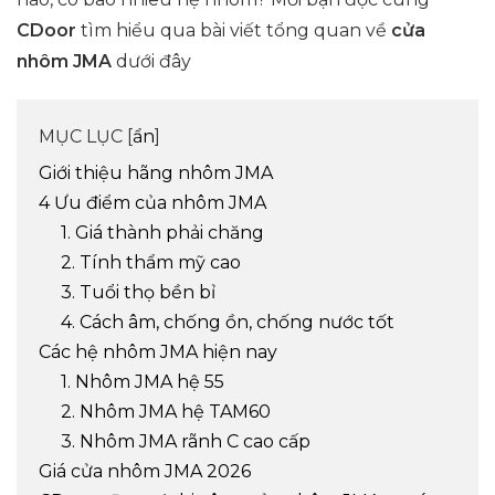
CDoor
tìm hiểu qua bài viết tổng quan về
cửa
nhôm JMA
dưới đây
MỤC LỤC [
ẩn
]
Giới thiệu hãng nhôm JMA
4 Ưu điểm của nhôm JMA
1. Giá thành phải chăng
2. Tính thẩm mỹ cao
3. Tuổi thọ bền bỉ
4. Cách âm, chống ồn, chống nước tốt
Các hệ nhôm JMA hiện nay
1. Nhôm JMA hệ 55
2. Nhôm JMA hệ TAM60
3. Nhôm JMA rãnh C cao cấp
Giá cửa nhôm JMA 2026