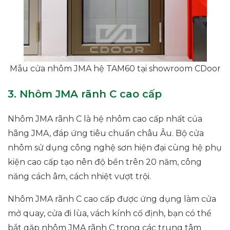
Mẫu cửa nhôm JMA hệ TAM60 tại showroom CDoor
3. Nhôm JMA rãnh C cao cấp
Nhôm JMA rãnh C là hệ nhôm cao cấp nhất của
hãng JMA, đáp ứng tiêu chuẩn châu Âu. Bộ cửa
nhôm sử dụng công nghệ sơn hiện đại cùng hệ phụ
kiện cao cấp tạo nên độ bền trên 20 năm, công
năng cách âm, cách nhiệt vượt trội.
Nhôm JMA rãnh C cao cấp được ứng dụng làm cửa
mở quay, cửa đi lùa, vách kính cố định, bạn có thể
bắt gặp nhôm JMA rãnh C trong các trung tâm