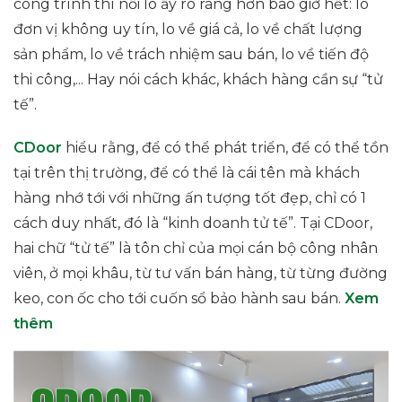
công trình thì nỗi lo ấy rõ ràng hơn bao giờ hết: lo
đơn vị không uy tín, lo về giá cả, lo về chất lượng
sản phẩm, lo về trách nhiệm sau bán, lo về tiến độ
thi công,... Hay nói cách khác, khách hàng cần sự “tử
tế”.
CDoor
hiểu rằng, để có thể phát triển, để có thể tồn
tại trên thị trường, để có thể là cái tên mà khách
hàng nhớ tới với những ấn tượng tốt đẹp, chỉ có 1
cách duy nhất, đó là “kinh doanh tử tế”. Tại CDoor,
hai chữ “tử tế” là tôn chỉ của mọi cán bộ công nhân
viên, ở mọi khâu, từ tư vấn bán hàng, từ từng đường
keo, con ốc cho tới cuốn sổ bảo hành sau bán.
Xem
thêm