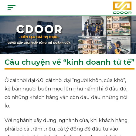
Câu chuyện về “kinh doanh tử tế”
CDoor - Nhà thầu thi công cửa nhôm kính cao cấp Đà Lạt
Ở cái thời đại 4.0, cái thời đại “người khôn, của khó”,
kẻ bán người buôn mọc lên như nấm thì ở đâu đó,
có những khách hàng vẫn còn đau đáu những nỗi
lo.
Với nghành xây dựng, nghành cửa, khi khách hàng
phải bỏ cả trăm triệu, cả tỷ đồng để đầu tư vào