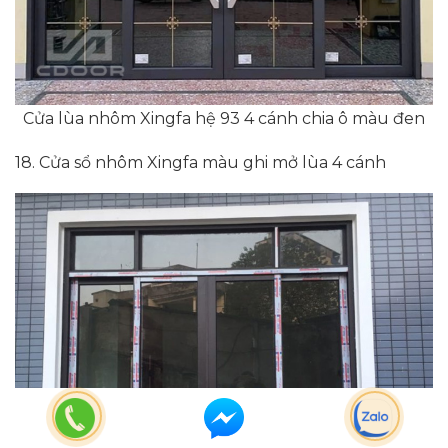
Cửa lùa nhôm Xingfa hệ 93 4 cánh chia ô màu đen
18. Cửa sổ nhôm Xingfa màu ghi mở lùa 4 cánh