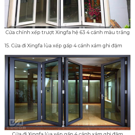
Cửa chính xếp trượt Xingfa hệ 63 4 cánh màu trắng
15. Cửa đi Xingfa lùa xếp gấp 4 cánh xám ghi đậm
Cửa đi Xingfa lùa xếp gấp 4 cánh xám ghi đậm