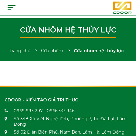
CỬA NHÔM HỆ THỦY LỰC
>
>
Trang chủ
Cửa nhôm
Cửa nhôm hệ thủy lực
Tổng hợp thông tin về cửa nhôm hệ thủy lực - CDoor
CDOOR - KIẾN TẠO GIÁ TRỊ THỰC
0969 993 297 - 0966.333.946
Số 348 Xô Viết Nghệ Tĩnh, Phường 7, Tp. Đà Lạt, Lâm
Đồng
Số 02 Điện Biên Phủ, Nam Ban, Lâm Hà, Lâm Đồng