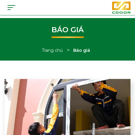
BÁO GIÁ
>
Trang chủ
Báo giá
Tổng hợp bài viết báo giá sản phẩm tại CDoor