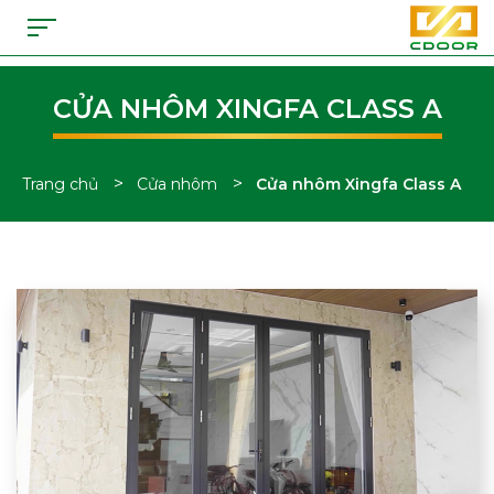
CỬA NHÔM XINGFA CLASS A
>
>
Trang chủ
Cửa nhôm
Cửa nhôm Xingfa Class A
Tổng hợp thông tin về cửa nhôm Xingfa Class A - CDoor