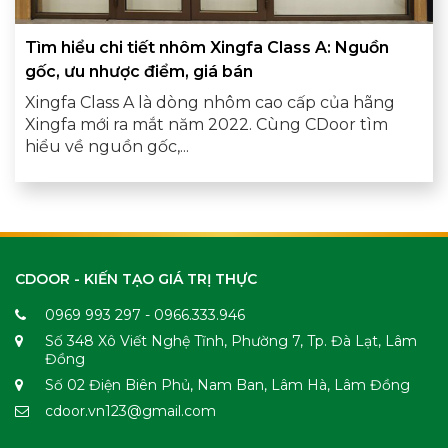
Tìm hiểu chi tiết nhôm Xingfa Class A: Nguồn
gốc, ưu nhược điểm, giá bán
Xingfa Class A là dòng nhôm cao cấp của hãng
Xingfa mới ra mắt năm 2022. Cùng CDoor tìm
hiểu về nguồn gốc,...
CDOOR - KIẾN TẠO GIÁ TRỊ THỰC
0969 993 297 - 0966.333.946
Số 348 Xô Viết Nghệ Tĩnh, Phường 7, Tp. Đà Lạt, Lâm
Đồng
Số 02 Điện Biên Phủ, Nam Ban, Lâm Hà, Lâm Đồng
cdoor.vn123@gmail.com