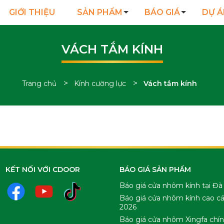
GIỚI THIỆU
SẢN PHẨM
BÁO GIÁ
DỰ Á
VÁCH TẮM KÍNH
>
>
Trang chủ
Kính cường lực
Vách tắm kính
Chuyên mục vách tắm kính cường lực - CDoor
KẾT NỐI VỚI CDOOR
BÁO GIÁ SẢN PHẨM
Báo giá cửa nhôm kính tại Đà
Báo giá cửa nhôm kính cao c
2026
Báo giá cửa nhôm Xingfa chí