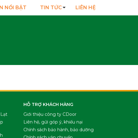
N NỔI BẬT
TIN TỨC
LIÊN HỆ
HỖ TRỢ KHÁCH HÀNG
 Lạt
Giới thiệu công ty CDoor
ấp
Liên hệ, gửi góp ý, khiếu nại
Chính sách bảo hành, bảo dưỡng
nh
Chính sách vận chuyển