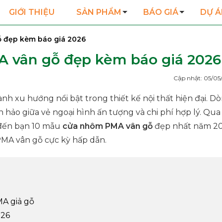
GIỚI THIỆU
SẢN PHẨM
BÁO GIÁ
DỰ Á
 đẹp kèm báo giá 2026
 vân gỗ đẹp kèm báo giá 2026
Cập nhật: 05/05
 xu hướng nổi bật trong thiết kế nội thất hiện đại. D
 hảo giữa vẻ ngoại hình ấn tượng và chi phí hợp lý. Qua 
 đến bạn 10 mẫu
cửa nhôm PMA vân gỗ
đẹp nhất năm 20
MA vân gỗ cực kỳ hấp dẫn.
A giả gỗ
026