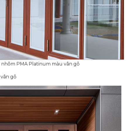
y nhôm PMA Platinum màu vân gỗ
 vân gỗ