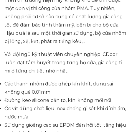
Trên thị trường hiện nay, không khó để tìm được
một đơn vị thi công cửa nhôm PMA. Tuy nhiên,
không phải cơ sở nào cũng có chất lượng gia công
tốt để đảm bảo tính thẩm mỹ, bền bỉ cho bộ cửa.
Hậu quả là sau một thời gian sử dụng, bộ cửa nhôm
bị lỏng, xệ, kẹt, phát ra tiếng kêu,...
Với đội ngũ kỹ thuật viên chuyên nghiệp, CDoor
luôn đặt tâm huyết trong từng bộ cửa, gia công tỉ
mỉ ở từng chi tiết nhỏ nhất:
Các thanh nhôm được ghép kín khít, dung sai
không quá 0.01mm
Đường keo silicone bản to, kín, không mối nối
Ốc vít dùng chất liệu inox chống gỉ sét khi dính ẩm,
nước mưa
Sử dụng gioăng cao su EPDM đàn hồi tốt, tăng hiệu