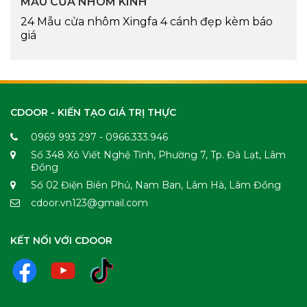
MẪU CỬA NHÔM KÍNH
24 Mẫu cửa nhôm Xingfa 4 cánh đẹp kèm báo
giá
CDOOR - KIẾN TẠO GIÁ TRỊ THỰC
0969 993 297 - 0966.333.946
Số 348 Xô Viết Nghệ Tĩnh, Phường 7, Tp. Đà Lạt, Lâm
Đồng
Số 02 Điện Biên Phủ, Nam Ban, Lâm Hà, Lâm Đồng
cdoor.vn123@gmail.com
KẾT NỐI VỚI CDOOR