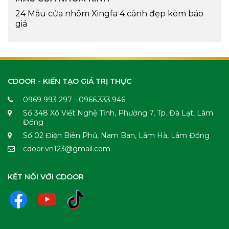
24 Mẫu cửa nhôm Xingfa 4 cánh đẹp kèm báo
giá
CDOOR - KIẾN TẠO GIÁ TRỊ THỰC
0969 993 297 - 0966.333.946
Số 348 Xô Viết Nghệ Tĩnh, Phường 7, Tp. Đà Lạt, Lâm
Đồng
Số 02 Điện Biên Phủ, Nam Ban, Lâm Hà, Lâm Đồng
cdoor.vn123@gmail.com
KẾT NỐI VỚI CDOOR