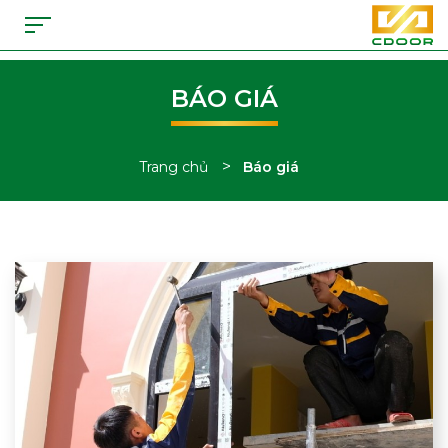
BÁO GIÁ
>
Trang chủ
Báo giá
Tổng hợp bài viết báo giá sản phẩm tại CDoor