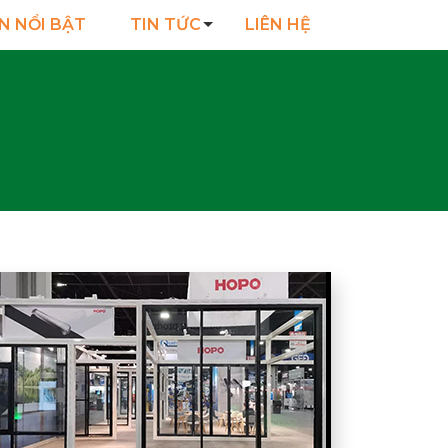
N NỔI BẬT
TIN TỨC
LIÊN HỆ