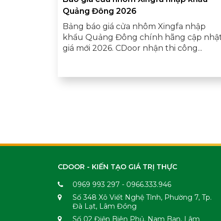
Quảng Đông 2026
Bảng báo giá cửa nhôm Xingfa nhập
khẩu Quảng Đông chính hãng cập nhậ
giá mới 2026. CDoor nhận thi công...
CDOOR - KIẾN TẠO GIÁ TRỊ THỰC
0969 993 297 - 0966.333.946
Số 348 Xô Viết Nghệ Tĩnh, Phường 7, Tp.
Đà Lạt, Lâm Đồng
Số 02 Điện Biên Phủ, Nam Ban, Lâm