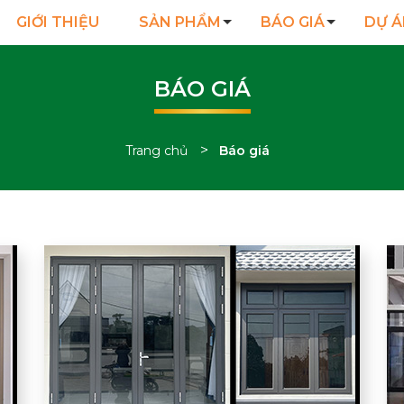
GIỚI THIỆU
SẢN PHẨM
BÁO GIÁ
DỰ Á
BÁO GIÁ
>
Trang chủ
Báo giá
Tổng hợp bài viết báo giá sản phẩm tại CDoor