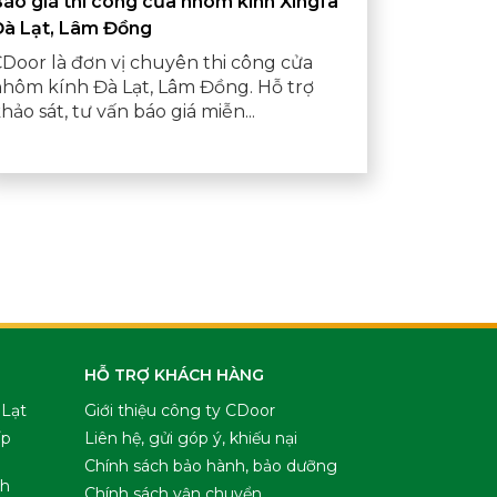
áo giá thi công cửa nhôm kính Xingfa
Đà Lạt, Lâm Đồng
Door là đơn vị chuyên thi công cửa
hôm kính Đà Lạt, Lâm Đồng. Hỗ trợ
hảo sát, tư vấn báo giá miễn...
HỖ TRỢ KHÁCH HÀNG
 Lạt
Giới thiệu công ty CDoor
ấp
Liên hệ, gửi góp ý, khiếu nại
Chính sách bảo hành, bảo dưỡng
nh
Chính sách vận chuyển