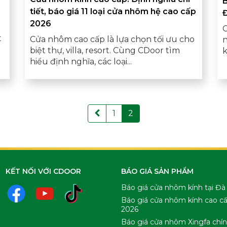
B
tiết, báo giá 11 loại cửa nhôm hệ cao cấp
2026
C
t
Cửa nhôm cao cấp là lựa chọn tối ưu cho
n
biệt thự, villa, resort. Cùng CDoor tìm
k
hiểu định nghĩa, các loại...
1
2
KẾT NỐI VỚI CDOOR
BÁO GIÁ SẢN PHẨM
Báo giá cửa nhôm kính tại Đà
Báo giá cửa nhôm kính cao c
2026
Báo giá cửa nhôm Xingfa chí