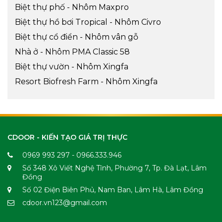
Biệt thự phố - Nhôm Maxpro
Biệt thự hồ bơi Tropical - Nhôm Civro
Biệt thự cổ điển - Nhôm vân gỗ
Nhà ở - Nhôm PMA Classic 58
Biệt thự vườn - Nhôm Xingfa
Resort Biofresh Farm - Nhôm Xingfa
CDOOR - KIẾN TẠO GIÁ TRỊ THỰC
0969 993 297 - 0966.333.946
Số 348 Xô Viết Nghệ Tĩnh, Phường 7, Tp. Đà Lạt, Lâm
Đồng
Số 02 Điện Biên Phủ, Nam Ban, Lâm Hà, Lâm Đồng
cdoor.vn123@gmail.com